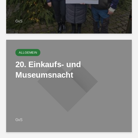
GvS
ALLGEMEIN
20. Einkaufs- und
Museumsnacht
GvS