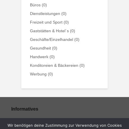
Büros
(0)
Dienstleistungen
(0)
Freizeit und Sport
(0)
Gaststätten & Hotel´s
(0)
Geschäfte/Einzelhandel
(0)
Gesundheit
(0)
Handwerk
(0)
Konditoreien & Bäckereien
(0)
Werbung
(0)
Informatives
Impressum
Wir benötigen deine Zustimmung zur Verwendung von Cookies