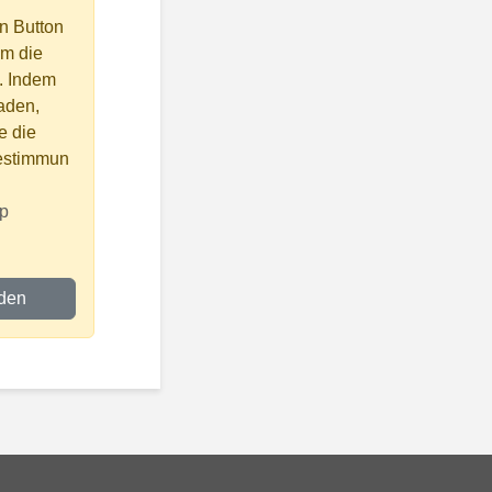
n Button
um die
. Indem
laden,
e die
estimmun
p
aden