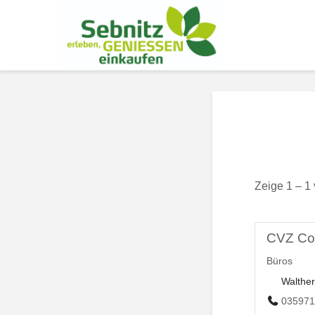
Zeige 1 – 1
CVZ Com
Büros
Walther
035971