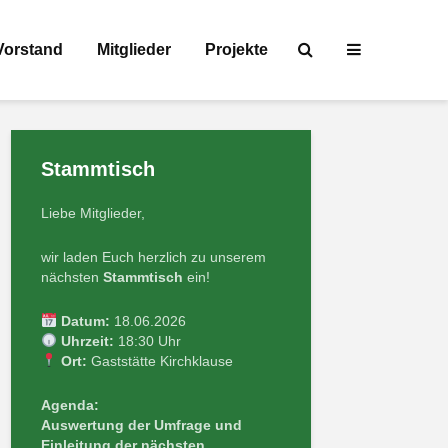
Vorstand
Mitglieder
Projekte
Stammtisch
Liebe Mitglieder,
wir laden Euch herzlich zu unserem
nächsten
Stammtisch
ein!
Datum:
18.06.2026
Uhrzeit:
18:30 Uhr
Ort:
Gaststätte Kirchklause
Agenda:
Auswertung der Umfrage und
Einleitung der nächsten