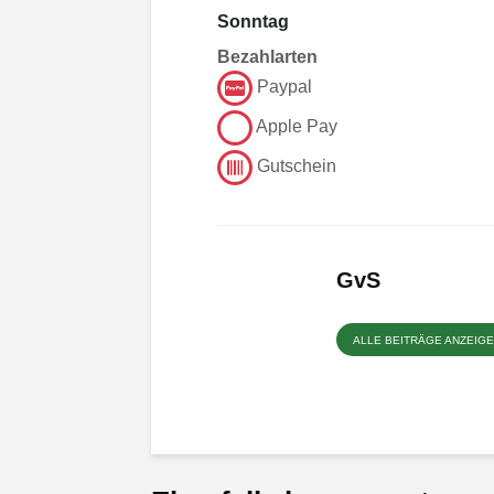
Sonntag
Bezahlarten
Paypal
Apple Pay
Gutschein
GvS
ALLE BEITRÄGE ANZEIG