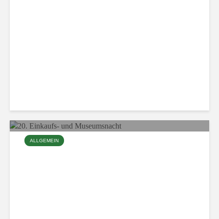
Symbolische Geldübergabe
ALLGEMEIN
20. Einkaufs- und
Museumsnacht