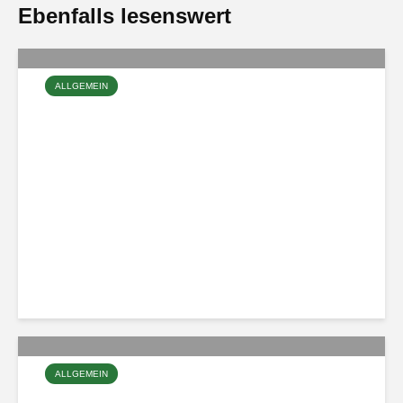
Ebenfalls lesenswert
ALLGEMEIN
Erfolgreiches
Maibaumsetzen auf dem
Sebnitzer Markt
ALLGEMEIN